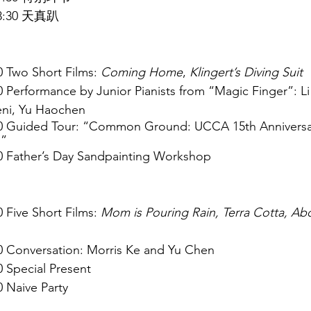
8:30 天真趴 
0 Two Short Films: 
Coming Home
, 
Klingert’s Diving Suit
00 Performance by Junior Pianists from “Magic Finger”: L
eni, Yu Haochen
:30 Guided Tour: “Common Ground: UCCA 15th Anniversa
” 
30 Father’s Day Sandpainting Workshop
0 Five Short Films: 
Mom is Pouring Rain, Terra Cotta, Abd
00 Conversation: Morris Ke and Yu Chen
0 Special Present
0 Naive Party