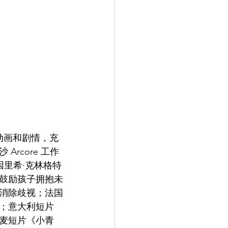
动画和剧情，充
rcore 工作
因里希·克林格特
鼓励孩子拥抱未
消除歧视；法国
；意大利短片
麦短片《小青