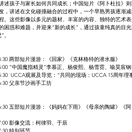
讲述孩子与家长如何共同成长；中国短片《阿卜杜拉》则
发，讲述在文化碰撞融合的过程中，一个早熟男孩逐渐减
程。这些影像以多元的题材、丰富的内容、独特的艺术表
的困惑和难题，并迎来“新的成长”，通过孩童纯真的目
”。
00-14:30 两部短片漫游：《回家》《克林格特的潜水服》
30-15:00 “中国魔指精灵”李慕正、杨俊熙、杨雪霓、喻昊宸
0-15:30  UCCA观展及导览：“共同的现场：UCCA 15周年
-16:30 父亲节沙画手工坊
00-16:30 五部短片漫游：《妈妈在下雨》《母亲的陶罐》
-17:00 影像交流：柯律羽、于辰
17:30 特别环节