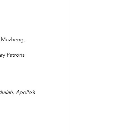
i Muzheng, 
ry Patrons 
ullah, Apollo’s 