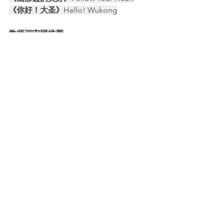
《你好！大圣》
Hello! Wukong
教师评审团推荐
Teachers Review Committee 
Recommends
《追梦》
 Dream！
家长评审团推荐
 Parent Review Committee 
Recommends
《
姆兰河那边》
OHTHER SIDE OF 
MONLAM RIVER
组委会推荐 （代领）
The Organizing Committee 
Recommends
《别把作文当回事
儿
》 Who is afraid ofwriting class
评委会推荐
Jury Awards
《去上学吧，特加》
 Tegar