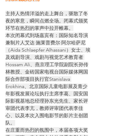
主持人热情洋溢的走上舞台，驱散了冬
夜的寒意，瞬间点燃全场。闭幕式颁奖
环节在热烈的掌声中拉开帷幕。
本次闭幕式到场嘉宾有：国际知名导演
兼制片人艾达·施莱普费尔·阿尔哈萨尼
（Aida Schlaepfer Alhassani）女士、埃
及戏剧导演、戏剧与视觉艺术教育者 
Hossam Ali、燕京理工学院副院长孙传
林教授、金砖国家电视台国际媒体网国
际合作部项目执行官Stanislava 
Erokhina、北京国际儿童电影展及青少
年影视发展论坛执行主席李葛、国安国
际影视基地总经理孙东光先生、家长评
审团代表李亢，教师评审团代表李佳
心、以及本次入围电影节的影片主创团
队。
在庄重而热烈的氛围中，本届各项大奖