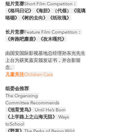
短片竞赛
Short Film Competiton：
《格玛日记》《海胆》（代领）《琉璃
咯嘣》《树的去向》《纸玫瑰》
长片竞赛
Feature Film Competiton：
《奔跑吧麋鹿》《孜木嘎托》
由国安国际影视基地总经理孙东光先生
上台为获奖嘉宾颁发证书，并合影留
念。
儿童关注
Children Care
组委会推荐 
The Organizing 
Committee Recommends
《池育笼鸟》 
Until He’s Born
《上学路上之山海无阻》 
Ways 
toSchool
《野草》
The Perks of Being Wild