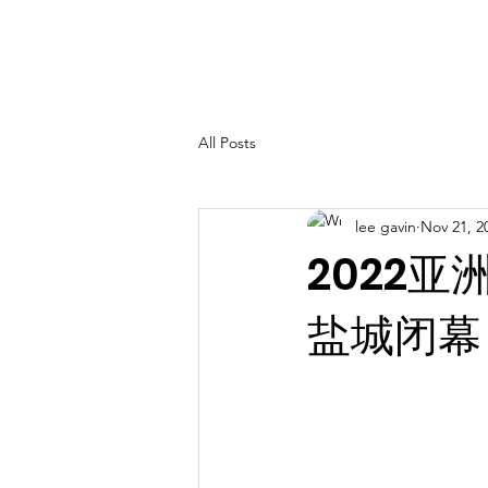
All Posts
lee gavin
Nov 21, 2
2022
盐城闭幕