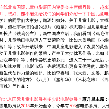
连线北京国际儿童电影展国内评委会主席颜丹晨，一起来
师，您好。能不能先给我们的同学们介绍一下中国儿童电
学》的同学们大家好，璐璐姐姐好。关于儿童电影，大概
22年，但杜宇导演拍摄的短片《顽童》标志着中国儿童电
画长片《铁扇公主》；新中国成立后，我们看到《鸡毛信
时，儿童动画电影迈入了繁荣阶段，比如水墨动画《小蝌
宫》等；改革开放以来，中国儿童电影进入了发展的黄金
动了儿童电影创作的繁荣，产生了大批优秀作品，比如《
豆蔻年华》等，创作尝试更加多元；进入二十一世纪后，
业加速发展，电影市场上先后涌现出更多元优秀的儿童作
新生代创作力量的崛起。比如李睿珺、张大磊、文晏、鹏
水草丰茂的地方》《八月》《嘉年华》《米花之味》《西
雨靴》等作品；
年北京国际儿童电影展有多少部电影参展？
颜丹晨主席：
该电影展从
2018
年开始至今，今年有
703
部电影参展。大