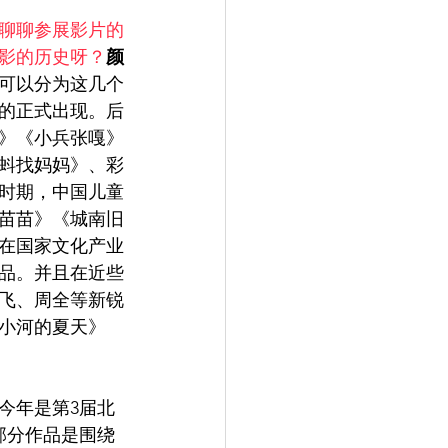
聊聊参展影片的
影的历史呀？
颜
可以分为这几个
影的正式出现。后
》《小兵张嘎》
蚪找妈妈》、彩
时期，中国儿童
苗苗》《城南旧
在国家文化产业
品。并且在近些
飞、周全等新锐
小河的夏天》
今年是第3届北
部分作品是围绕