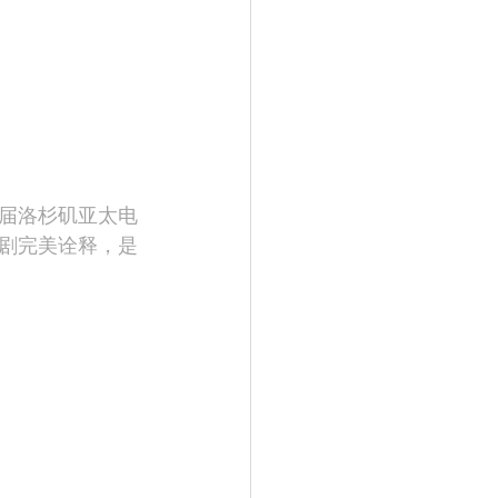
8届洛杉矶亚太电
剧完美诠释，是