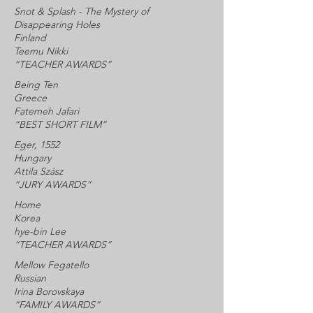
Snot & Splash - The Mystery of
Disappearing Holes
Finland
Teemu Nikki
“TEACHER AWARDS”
Being Ten
Greece
Fatemeh Jafari
“BEST SHORT FILM”
Eger, 1552
Hungary
Attila Szász
“JURY AWARDS”
Home
Korea
hye-bin Lee
“TEACHER AWARDS”
Mellow Fegatello
Russian
Irina Borovskaya
“FAMILY AWARDS”