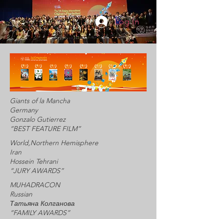
Log In
Giants of la Mancha
Germany
Gonzalo Gutierrez
“BEST FEATURE FILM”
World,Northern Hemisphere
Iran
Hossein Tehrani
“JURY AWARDS”
MUHADRACON
Russian
Татьяна Колганова
“FAMILY AWARDS”