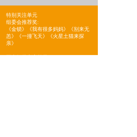
特别关注单元
组委会推荐奖:
《金锁》《我有很多妈妈》《别来无
恙》《一撞飞天》《火星土猫来探
亲》
国内短片竞赛单元
大众评审奖：《夏日句点》《大鹅》
《少年与驴》
全国教师评审奖：《从心》
全国家长评审奖：《月亮的味道》
组委会推荐奖：《心岛耳语》
评委会推荐奖：《大雾朦胧》
最佳影片：《牛油果》
国内长片竞赛单元
大众评审奖：《踢出个未来》《战歌
行》《超级望望》